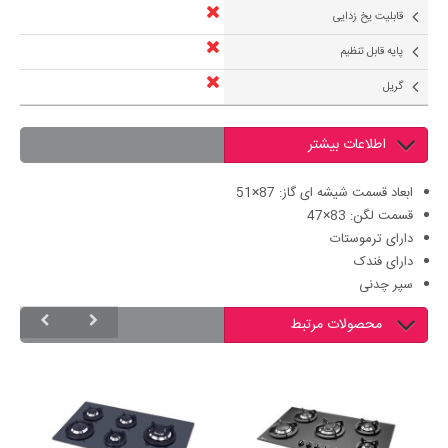
قابلیت یخ زدایی
پایه قابل تنظیم
گریل
اطلاعات بیشتر
ابعاد قسمت شیشه ای گاز: 87×51
قسمت لگن: 83×47
دارای ترموستات
دارای فندک
سپر چدنی
محصولات مرتبط