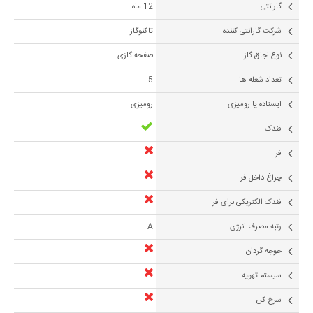
گارانتی
12 ماه
شرکت گارانتی کننده
تاکنوگاز
نوع اجاق گاز
صفحه گازی
تعداد شعله ها
5
ایستاده یا رومیزی
رومیزی
فندک
فر
چراغ داخل فر
فندک الکتریکی برای فر
رتبه مصرف انرژی
A
جوجه گردان
سیستم تهویه
سرخ کن