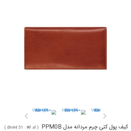
کیف پول کتی چرم مردانه مدل PPM0B
(
کد کالا :
din44.51
)