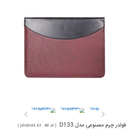
فولدر چرم مصنوعی مدل D133
(
کد کالا :
jshdin44.43
)