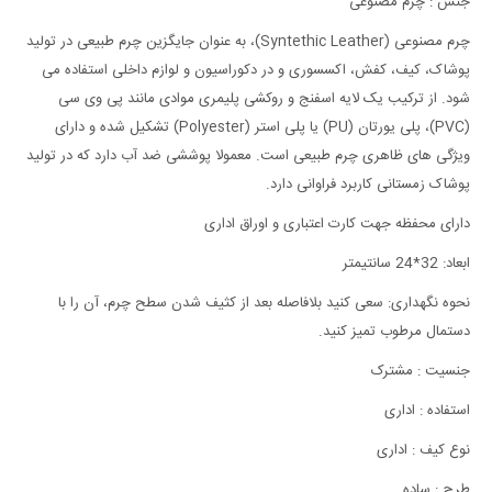
جنس : چرم مصنوعی
چرم مصنوعی ‏(‏Syntethic Leather‏)‏، به عنوان جایگزین چرم طبیعی در تولید
پوشاک، کیف، کفش، اکسسوری و در دکوراسیون و لوازم داخلی استفاده می
شود‏.‏ از ترکیب یک لایه اسفنج و روکشی پلیمری موادی مانند پی وی سی
‏(‏PVC‏)‏، پلی یورتان ‏(‏PU‏)‏ یا پلی استر ‏(‏Polyester‏)‏ تشکیل شده و دارای
ویژگی های ظاهری چرم طبیعی است‏.‏ معمولا پوششی ضد آب دارد که در تولید
پوشاک زمستانی کاربرد فراوانی دارد‏.‏
دارای محفظه جهت کارت اعتباری و اوراق اداری
ابعاد‏:‏ 32*24 سانتیمتر
نحوه نگهداری: سعی کنید بلافاصله بعد از کثیف شدن سطح چرم، آن را با
دستمال مرطوب تمیز کنید.
جنسیت : مشترک
استفاده : اداری
نوع کیف : اداری
طرح : ساده