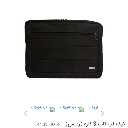
کیف لپ تاپ 3 کاره (ریپس)
(
کد کالا :
44.33
)