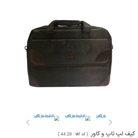
کیف لپ تاپ و کاور
(
کد کالا :
44.28
)