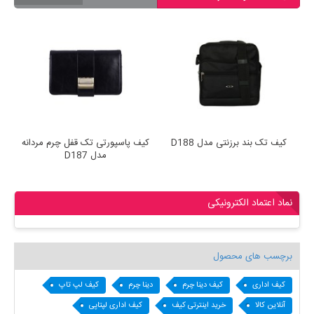
کیف تک بند برزنتی مدل D188
کیف پاسپورتی تک قفل چرم مردانه
مدل D187
نماد اعتماد الکترونیکی
برچسب های محصول
کیف اداری
کیف دینا چرم
دینا چرم
کیف لپ تاپ
آنلاین کالا
خرید اینترتی کیف
کیف اداری لپتاپی