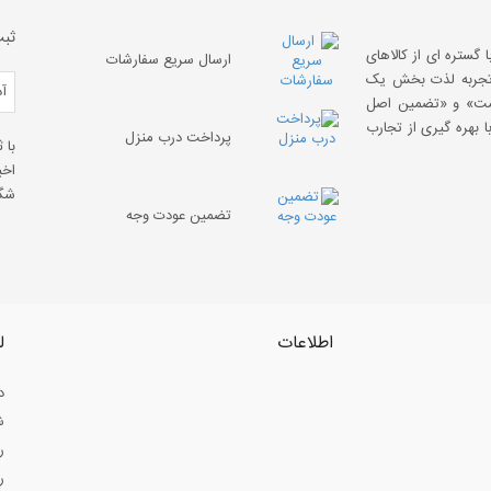
ثبت
 گستره ای از کالاهای
ارسال سریع سفارشات
 «تجربه لذت بخش یک
قیمت» و «تضمین اصل
 بهره گیری از تجارب
پرداخت درب منزل
با 
اخب
شگف
تضمین عودت وجه
اطلاعات
ل
د
ش
ر
ر