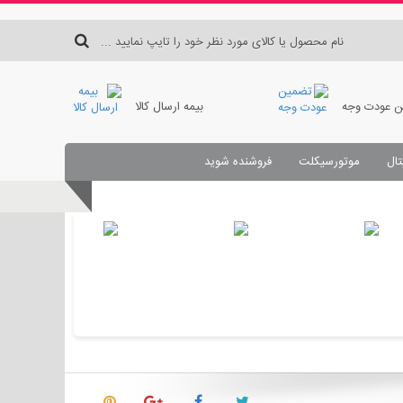
 عودت وجه
بیمه ارسال کالا
تال
موتورسیکلت
فروشنده شوید