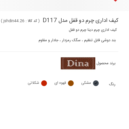
کیف اداری چرم دو قفل مدل D117
(
کد کالا :
jshdin44.26
)
کیف اداری چرم دینا چرم دو قفل
بند دوشی قابل تنظیم ، سگک رمزدار ، جادار و مقاوم
برند محصول
مشکی
قهوه ای
شکلاتی
رنگ