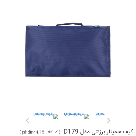
کیف سمینار برزنتی مدل D179
(
کد کالا :
jshdin44.15
)