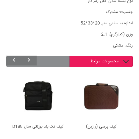
نوع بسته شدن: قفل رمز دار
جنسیت: مشترک
اندازه به سانتی متر: 20*33*52
وزن ‏(‏کیلوگرم‏)‏: 2.1
رنگ: مشکی
محصولات مرتبط
کیف پرسی (رازین)
کیف تک بند برزنتی مدل D188
ک