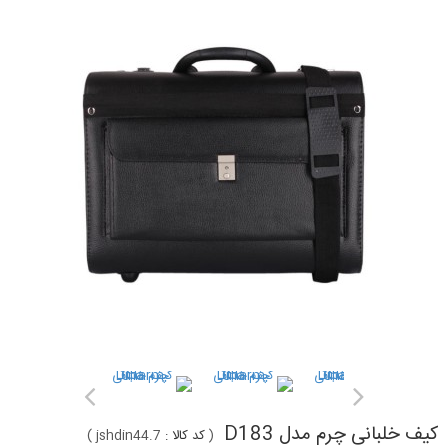
کیف خلبانی چرم مدل D183
(
کد کالا :
jshdin44.7
)