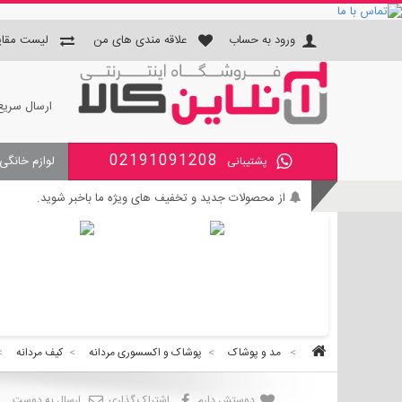
ورود به حساب
علاقه مندی های من
لیست مقای
ارسال سریع
02191091208
لوازم خانگی
پشتیبانی
جای دستمال و جا مسواکی و جای 
از محصولات جدید و تخفیف های ویژه ما باخبر شوید.
بی واسطه و مطمئن خرید کنید.
کالای با کیفیت را با قیمت خوب بخرید.
برای اطلاع از زمان تحویل سفارشات ، از حساب کاربری خود و
>
مد و پوشاک
>
پوشاک و اکسسوری مردانه
>
کیف مردانه
>
دوستش دارم
اشتراک گذاری
ارسال به دوست