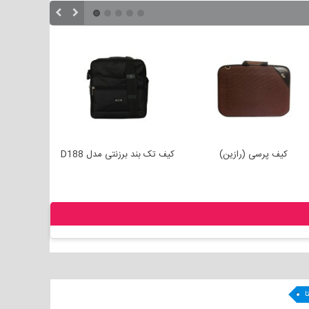
کیف پرسی (رازین)
کیف تک بند برزنتی مدل D188
کیف پاسپ
مردانه
ا