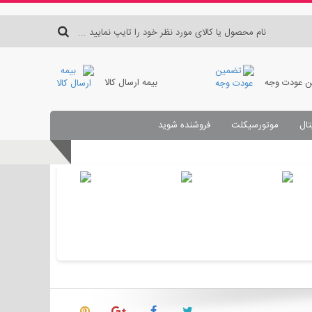
 عودت وجه
بیمه ارسال کالا
تال
موتورسیکلت
فروشنده شوید