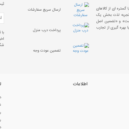
ثبت
 گستره ای از کالاهای
ارسال سریع سفارشات
 «تجربه لذت بخش یک
قیمت» و «تضمین اصل
 بهره گیری از تجارب
پرداخت درب منزل
با 
اخب
شگف
تضمین عودت وجه
اطلاعات
ل
د
ش
ر
ر
د