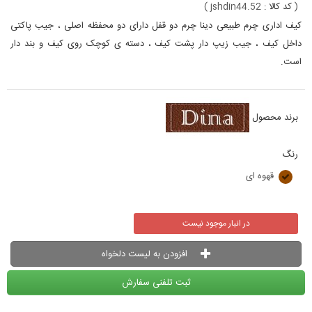
(
کد کالا :
jshdin44.52
)
کیف اداری چرم طبیعی دینا چرم دو قفل دارای دو محفظه اصلی ، جیب پاکتی
داخل کیف ، جیب زیپ دار پشت کیف ، دسته ی کوچک روی کیف و بند دار
است.
برند محصول
رنگ
قهوه ای
در انبار موجود نیست
افزودن به لیست دلخواه
ثبت تلفنی سفارش