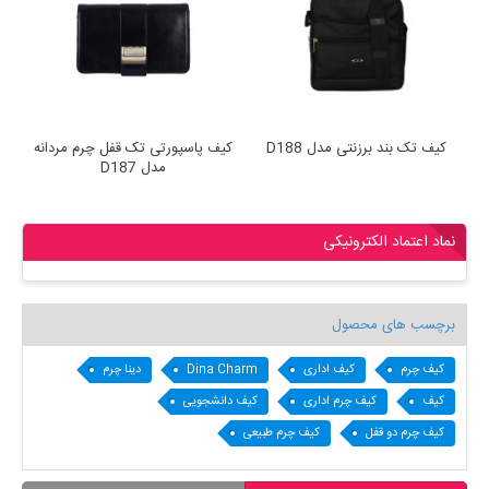
کیف تک بند برزنتی مدل D188
کیف پاسپورتی تک قفل چرم مردانه
مدل D187
نماد اعتماد الکترونیکی
برچسب های محصول
کیف چرم
کیف اداری
Dina Charm
دینا چرم
کیف
کیف چرم اداری
کیف دانشجویی
کیف چرم دو قفل
کیف چرم طبیعی