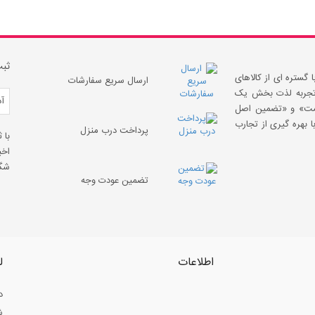
ثبت
 گستره ای از کالاهای
ارسال سریع سفارشات
 «تجربه لذت بخش یک
قیمت» و «تضمین اصل
 بهره گیری از تجارب
پرداخت درب منزل
با 
اخب
شگف
تضمین عودت وجه
اطلاعات
ل
د
ش