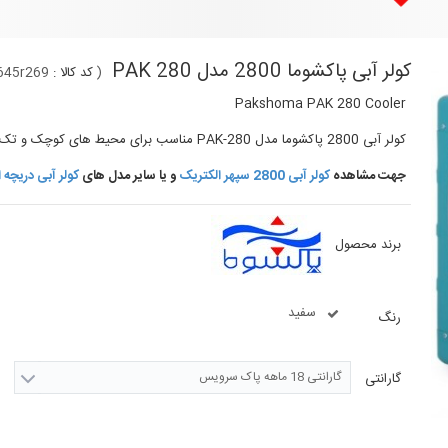
کولر آبی پاکشوما 2800 مدل PAK 280
(
کد کالا :
645r269
Pakshoma PAK 280 Cooler
کولر آبی 2800 پاکشوما مدل PAK-280 مناسب برای محیط های کوچک و تک اتاقه با آب و هوای گرم و خشک ، دارای موتور موتوژن تبریز
جهت مشاهده
کولر آبی 2800 سپهر الکتریک
و یا سایر مدل های
کولر آبی دریچه ا
برند محصول
سفید
رنگ
گارانتی 18 ماهه پاک سرویس
گارانتی