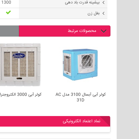
بیشینه قدرت باد دهی
1300 متر مکعب در ساعت
بغل زن
محصولات مرتبط
کولر آبی آبسال 3300 مدل AC
کولر آبی آبسال 3100 مدل AC
کولر آبی 3000 الکتروجنرال
31D
نماد اعتماد الکترونیکی