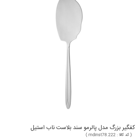
کفگیر بزرگ مدل پالرمو سند بلاست ناب استیل
(
کد کالا :
mdinst78.222
)