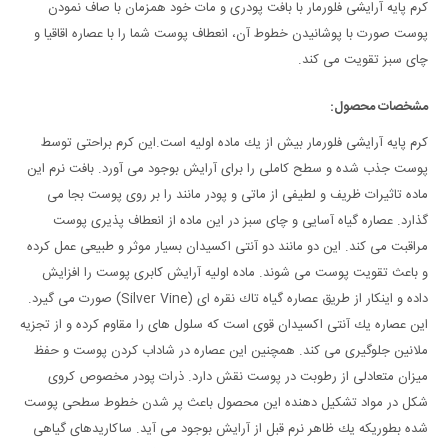
کرم پایه آرایشی فلورمار با بافت پودری و مات خود همزمان با صاف نمودن
پوست صورت با پوشانیدن خطوط آن، انعطاف پوست شما را با عصاره اقاقیا و
چای سبز تقویت می کند.
مشخصات محصول:
کرم پایه آرایشی فلورمار بیش از یك ماده اولیه است.این کرم براحتی توسط
پوست جذب شده و سطح كاملی را برای آرایش بوجود می آورد. بافت نرم این
ماده تاثیرات ظریف و لطیفی از ماتی و پودر مانند را بر روی پوست بجا می
گذارد. عصاره گیاه آسایی و چای سبز در این ماده از انعطاف پذیری پوست
مراقبت می كند. این دو مانند دو آنتی اكسیدان بسیار موثر و طبیعی عمل كرده
و باعث تقویت پوست می شوند. ماده اولیه آرایش كابری پوست را افزایش
داده و اینكار از طریق عصاره گیاه تاك نقره ای (Silver Vine) صورت می گیرد.
این عصاره یك آنتی اكسیدان قوی است كه سلول های را مقاوم كرده و از تجزیه
ملانین جلوگیری می كند. همچنین این عصاره در شاداب كردن پوست و حفظ
میزان متعادلی از رطوبت در پوست نقش دارد. ذرات پودر مخصوص كروی
شكل در مواد تشكیل دهنده این محصول باعث پر شدن خطوط سطحی پوست
شده بطوریكه یك ظاهر نرم قبل از آرایش بوجود می آید. ساكاریدهای گیاهی