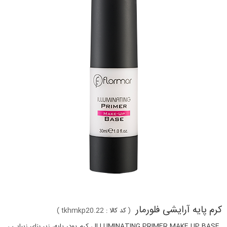
کرم پایه آرایشی فلورمار
(
کد کالا :
tkhmkp20.22
)
ILLUMINATING PRIMER MAKE UP BASE ، کرم پودر پایه، زیر بنای زیبایی ،