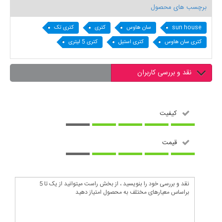
برچسب های محصول
sun house
سان هاوس
کتری
کتری تک
کتری سان هاوس
کتری استیل
کتری 5 لیتری
نقد و بررسی کاربران
کیفیت
قیمت