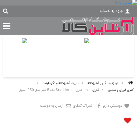
ورود به حساب
>
لوازم خانگی و آشپزخانه
>
ظروف آشپزخانه و نگهدارنده
>
کتری قوری و سماور
>
کتری
>
کتری Sun House تک 5 لیتر مدل 050 استیل
دوستش دارم
اشتراک گذاری
ارسال به دوست