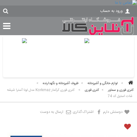
ورود به حساب
>
لوازم خانگی و آشپزخانه
>
ظروف آشپزخانه و نگهدارنده
>
کتری قوری و سماور
>
کتری قوری
>
كتری قوری کرکماز Korkmaz مدل لونا آسترا شيشه
شات استيل کد 74
دوستش دارم
اشتراک گذاری
ارسال به دوست