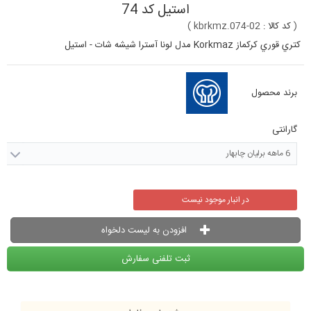
استيل کد 74
(
کد کالا :
kbrkmz.074-02
)
كتري قوري کرکماز Korkmaz مدل لونا آسترا شيشه شات - استيل
برند محصول
گارانتی
6 ماهه برلیان چابهار
در انبار موجود نیست
افزودن به لیست دلخواه
ثبت تلفنی سفارش