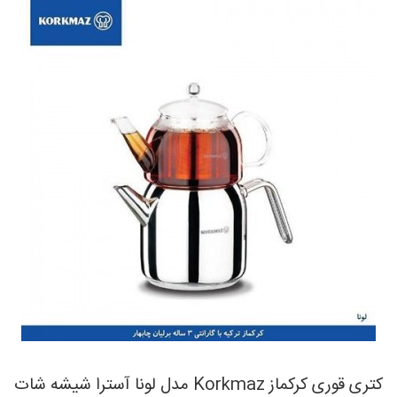
كتری قوری کرکماز Korkmaz مدل لونا آسترا شيشه شات