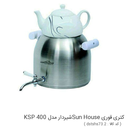
کتری قوری Sun Houseشیردار مدل KSP 400
(
کد کالا :
dstshs73.2
)