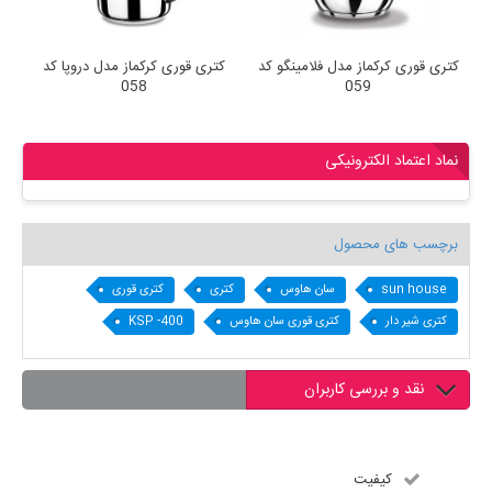
کتری قوری کرکماز مدل فلامینگو کد
کتری قوری کرکماز مدل دروپا کد
ک
058
059
نماد اعتماد الکترونیکی
برچسب های محصول
sun house
سان هاوس
کتری
کتری قوری
کتری شیر دار
کتری قوری سان هاوس
KSP -400
نقد و بررسی کاربران
کیفیت