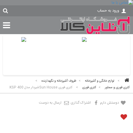
ورود به حساب
>
لوازم خانگی و آشپزخانه
>
ظروف آشپزخانه و نگهدارنده
>
کتری قوری و سماور
>
کتری قوری
>
کتری قوری Sun Houseشیردار مدل KSP 400
دوستش دارم
اشتراک گذاری
ارسال به دوست