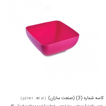
کاسه شماره (3) (صنعت سازان)
(
کد کالا :
p219r1
)
جنس پلاستیک مرغوب ، برند لیمون ، ضمانت کیفیت و سلامت فیزیکی کالا