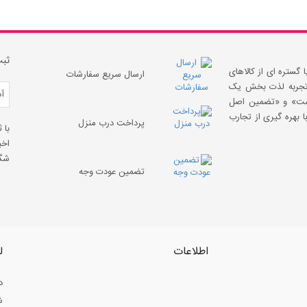
ثبت
 گستره ای از کالاهای
ارسال سریع سفارشات
 «تجربه لذت بخش یک
قیمت» و «تضمین اصل
 بهره گیری از تجارب
پرداخت درب منزل
با 
اخب
شگف
تضمین عودت وجه
اطلاعات
ل
د
ش