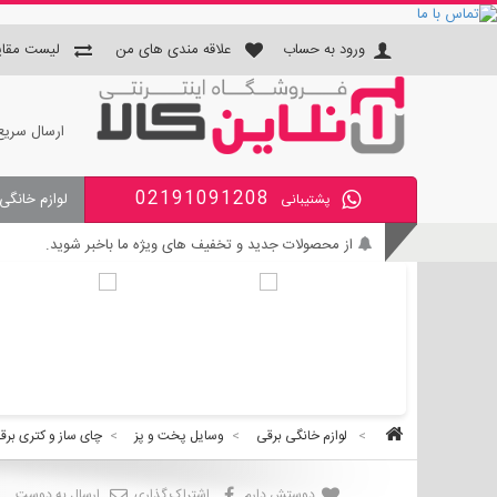
ورود به حساب
علاقه مندی های من
لیست مقای
ارسال سریع
02191091208
لوازم خانگی
پشتیبانی
جای دستمال و جا مسواکی و جای 
از محصولات جدید و تخفیف های ویژه ما باخبر شوید.
بی واسطه و مطمئن خرید کنید.
کالای با کیفیت را با قیمت خوب بخرید.
برای اطلاع از زمان تحویل سفارشات ، از حساب کاربری خود و
>
لوازم خانگی برقی
>
وسایل پخت و پز
>
چای ساز و کتری برق
دوستش دارم
اشتراک گذاری
ارسال به دوست