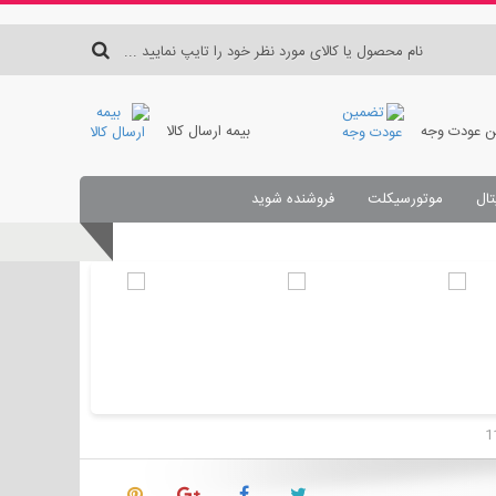
 عودت وجه
بیمه ارسال کالا
تال
موتورسیکلت
فروشنده شوید