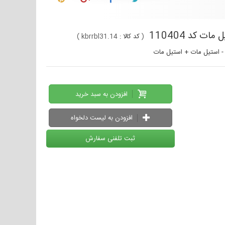
(
کد کالا :
kbrrbl31.14
)
افزودن به سبد خرید
افزودن به لیست دلخواه
ثبت تلفنی سفارش