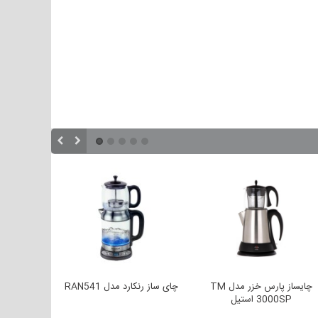
چایساز پارس خزر مدل TM
چای ساز رنكارد مدل RAN541
چای ساز دیجی
3000SP استیل