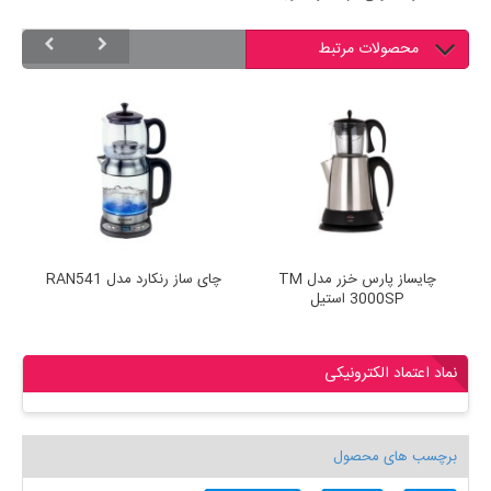
محصولات مرتبط
چایساز پارس خزر مدل TM
چای ساز رنكارد مدل RAN541
چ
3000SP استیل
نماد اعتماد الکترونیکی
برچسب های محصول