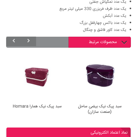
یک عدد نمکپاش جفتی
یک عدد ظرف فریزری 330 میلی لیتر مربع
یک عدد آبکش
یک عدد باکس چهارقفل بزرگ
یک عدد کاور قاشق و چنگال
محصولات مرتبط
سبد پیک نیک بیضی ساحل
سبد پیک نیک همارا Homara
س
(صنعت سازان)
نماد اعتماد الکترونیکی