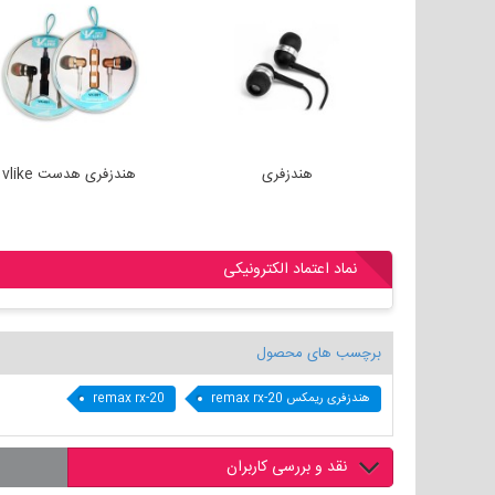
هندزفری
هندزفری هدست vlike
نماد اعتماد الکترونیکی
برچسب های محصول
هندزفری ریمکس remax rx-20
remax rx-20
نقد و بررسی کاربران