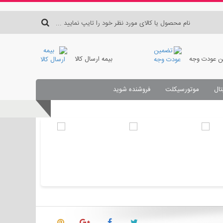
 عودت وجه
بیمه ارسال کالا
تال
موتورسیکلت
فروشنده شوید