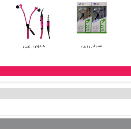
هندزفری زیپی
هندزفری زیپی