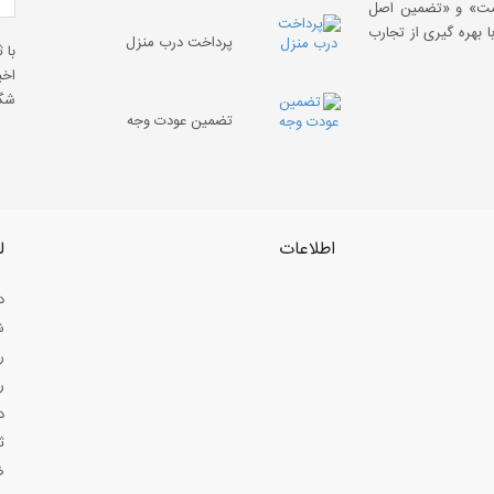
قیمت» و «تضمین اصل
 بهره گیری از تجارب
پرداخت درب منزل
با 
اخب
شگف
تضمین عودت وجه
اطلاعات
ل
د
ش
ر
ر
د
ث
ض