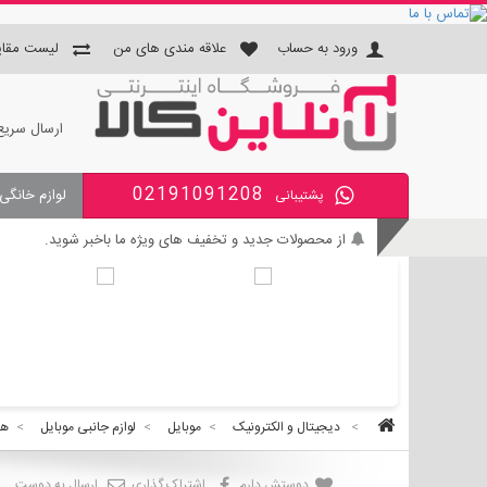
ورود به حساب
علاقه مندی های من
لیست مقای
ارسال سریع
02191091208
لوازم خانگی
پشتیبانی
جای دستمال و جا مسواکی و جای 
از محصولات جدید و تخفیف های ویژه ما باخبر شوید.
بی واسطه و مطمئن خرید کنید.
کالای با کیفیت را با قیمت خوب بخرید.
برای اطلاع از زمان تحویل سفارشات ، از حساب کاربری خود و
>
دیجیتال و الکترونیک
>
موبایل
>
لوازم جانبی موبایل
>
هد
دوستش دارم
اشتراک گذاری
ارسال به دوست