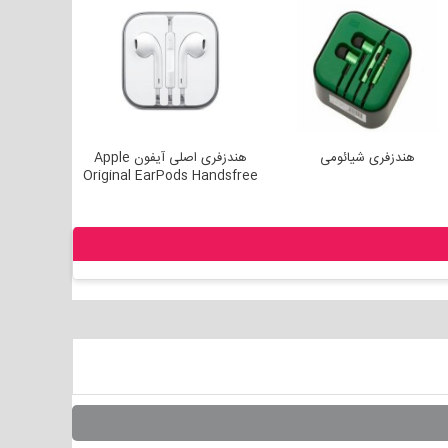
هندزفری شیائومی
هندزفری اصلی آیفون Apple
هندزفری -Smart VS-21
Original EarPods Handsfree