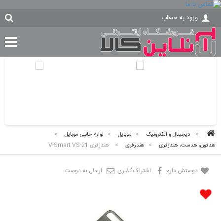
ورود به حساب
>
دیجیتال و الکترونیک
>
موبایل
>
لوازم جانبی موبایل
>
هدفون، هدست، هندزفری
>
هندزفری
>
هندزفری V-Smart VS-21
دوستش دارم
اشتراک گذاری
ارسال به دوست