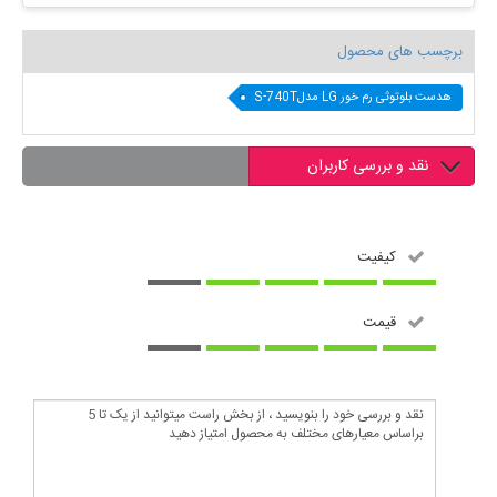
برچسب های محصول
هدست بلوتوثی رم خور LG مدلS-740T
نقد و بررسی کاربران
کیفیت
قیمت