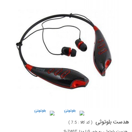
هدست بلوتوثی
(
کد کالا :
7.5
)
هدست بلوتوثی رم خور LG مدلS-740T