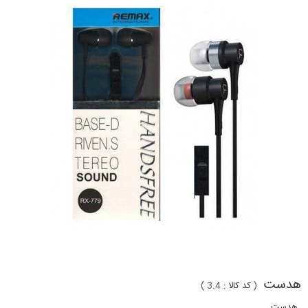
هدست
(
کد کالا :
3.4
)
هدست