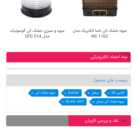
میوه خشک کن ناسا الکتریک مدل
میوه و سبزی خشک کن گوسونیک
NS 1162
مدل GFD 514
نماد اعتماد الکترونیکی
برچسب های محصول
انلاین کالا
بیشل
bishel
میوه خشک کن
میوه خشک کن بیشل
BL-FD- 004
نقد و بررسی کاربران