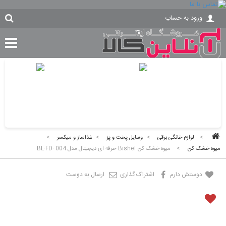
ورود به حساب
>
لوازم خانگی برقی
>
وسایل پخت و پز
>
غذاساز و میکسر
>
میوه خشک کن
>
میوه خشک کن Bishel حرفه ای دیجیتال مدل BL-FD- 004
دوستش دارم
اشتراک گذاری
ارسال به دوست