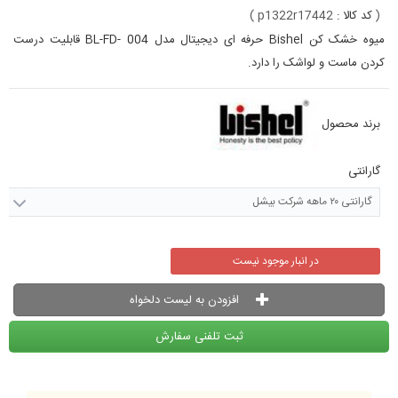
(
کد کالا :
p1322r17442
)
میوه خشک کن Bishel حرفه ای دیجیتال مدل BL-FD- 004 قابلیت درست
کردن ماست و لواشک را دارد.
برند محصول
گارانتی
گارانتی ۲۰ ماهه شرکت بیشل
در انبار موجود نیست
افزودن به لیست دلخواه
ثبت تلفنی سفارش