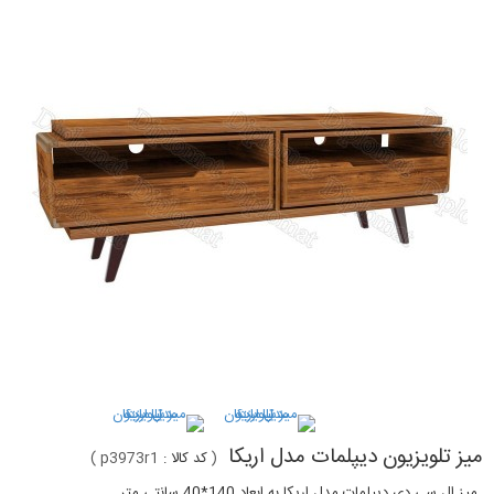
میز تلویزیون دیپلمات مدل اریکا
(
کد کالا :
p3973r1
)
میز ال سی دی دیپلمات مدل اریکا به ابعاد 140*40 سانتی متر