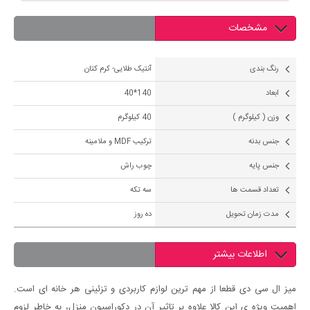
مشخصات
رنگ بندی
آنتیک طلایی- کرم کتان
ابعاد
140*40
وزن ( کیلوگرم )
40 کیلوگرم
جنس بدنه
ترکیب MDF و ملامینه
جنس پایه
چوب راش
تعداد قسمت ها
سه تکه
مدت زمان تحویل
ده روز
اطلاعات بیشتر
میز ال سی دی قطعا از مهم ترین لوازم کاربردی و تزئینی هر خانه ای است.
اهمیت ویژه ی این کالا علاوه بر تاثیر آن در دکوراسیون منزل، به خاطر لزوم