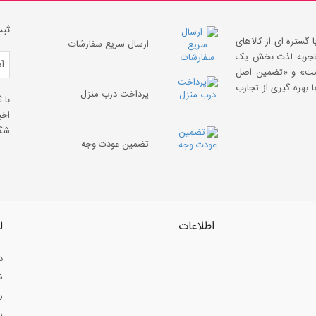
ثبت
 گستره ای از کالاهای
ارسال سریع سفارشات
 «تجربه لذت بخش یک
قیمت» و «تضمین اصل
 بهره گیری از تجارب
پرداخت درب منزل
با 
اخب
شگف
تضمین عودت وجه
اطلاعات
ل
د
ش
ر
ر