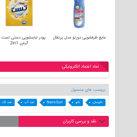
مایع ظرفشویی دورتو مدل لیمو
مایع ظرفشویی دورتو مدل پرتقال
750 گرم
نماد اعتماد الکترونیکی
برچسب های محصول
نانوسان
نانو
NanoSun
ضد آب
ضد لک
نقد و بررسی کاربران