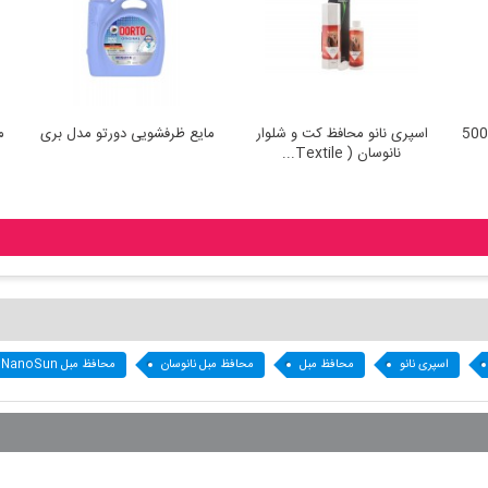
پودر لباسشویی دستی تست 500
اسپری نانو محافظ کت و شلوار
مایع ظرفشویی د
گرمی 2in1
نانوسان ( Textile...
اسپری نانو
محافظ مبل
محافظ مبل نانوسان
محافظ مبل NanoSun