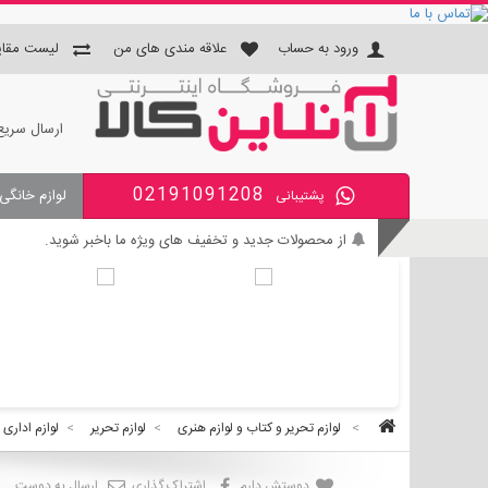
ورود به حساب
علاقه مندی های من
لیست مقای
ارسال سریع
02191091208
لوازم خانگی
پشتیبانی
جای دستمال و جا مسواکی و جای 
از محصولات جدید و تخفیف های ویژه ما باخبر شوید.
بی واسطه و مطمئن خرید کنید.
کالای با کیفیت را با قیمت خوب بخرید.
برای اطلاع از زمان تحویل سفارشات ، از حساب کاربری خود و
>
لوازم تحریر و کتاب و لوازم هنری
>
لوازم تحریر
>
لوازم اداری
دوستش دارم
اشتراک گذاری
ارسال به دوست