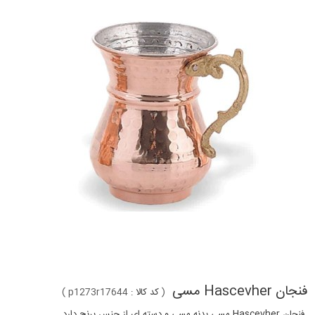
فنجان Hascevher مسی
(
کد کالا :
p1273r17644
)
فنجان Hascevher مسی بدنه مسی و دسته ای از جنس برنج دارد.