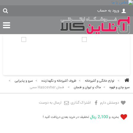
ورود به حساب
>
لوازم خانگی و آشپزخانه
>
ظروف آشپزخانه و نگهدارنده
>
سرو و پذیرایی
>
سرو چای و قهوه
>
ماگ و لیوان و فنجان
>
فنجان Hascevher مسی
دوستش دارم
اشتراک گذاری
ارسال به دوست
2,100 ریال
بخرید و
تخفیف در خرید بعدی دریافت کنید !