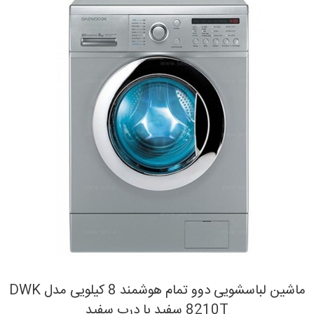
ماشین لباسشویی دوو تمام هوشمند 8 کیلویی مدل DWK
8210T سفید با درب سفید