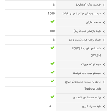
ظرفیت دیگ (کیلوگرم)
8
سرعت چرخش موتور (دور در دقیقه)
1000
صفحه نمایش
زاویه بازشدن درب (درجه)
180
تعداد برنامه های شست و شو
8
شستشوی قوی (POWER
WASH)
سیستم ضد چروک
سیستم عیب یاب هوشمند
مجهز به سیستم شست‌وشو سریع
TurboWash
برنامه شستشوی اقتصادی
رتبه مصرف انرژی
++A