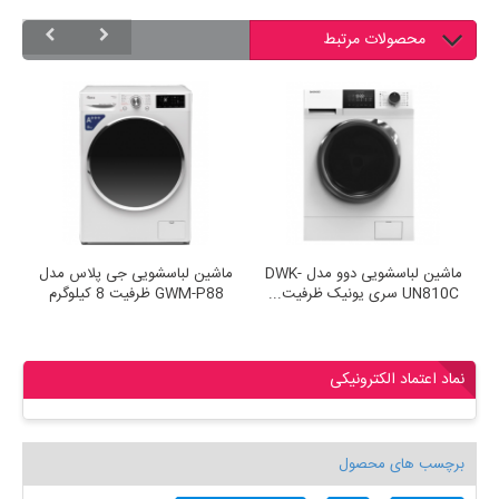
محصولات مرتبط
 DWK-
ماشین لباسشویی دوو مدل DWK-
ماشین لباسشویی جی پلاس مدل
UN810C سری یونیک ظرفیت...
GWM-P88 ظرفیت 8 کیلوگرم
نماد اعتماد الکترونیکی
برچسب های محصول