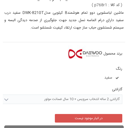
(
کد کالا :
p768r1
)
ماشین لباسشویی دوو تمام هوشمند8 کیلویی مدلDWK-8210T سفید درب
سفید دارای درام الماسه نسل جدید جهت جلوگیری از صدمه دیدگی البسه و
سیستم شستشوی حباب ساز جهت ارتقاء کیفیت شستشو است.
برند محصول
رنگ
سفید
گارانتی
گارانتی 2 ساله انتخاب سرویس + 10 سال ضمانت موتور
در انبار موجود نیست