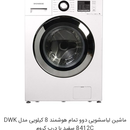
ماشین لباسشویی دوو تمام هوشمند 8 کیلویی مدل DWK
8412C سفید با درب کروم