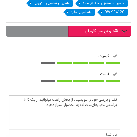
ماشین لباسشویی تمام هوشمند
ماشین لباسشویی 8 کیلویی
DWK-8412C
لباسشویی سفید
نقد و بررسی کاربران
کیفیت
قیمت