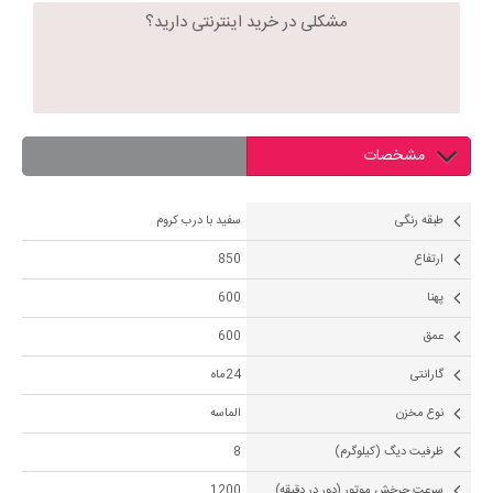
مشکلی در خرید اینترنتی دارید؟
مشخصات
طبقه رنگی
سفید با درب کروم
ارتفاع
850
پهنا
600
عمق
600
گارانتی
24ماه
نوع مخزن
الماسه
ظرفیت دیگ (کیلوگرم)
8
سرعت چرخش موتور (دور در دقیقه)
1200