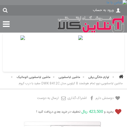
ورود به حساب
>
لوازم خانگی برقی
>
ماشین لباسشویی
>
ماشین لباسشویی اتوماتیک
>
ماشین لباسشویی دوو تمام هوشمند 8 کیلویی مدل DWK 8412C سفید با درب کروم
دوستش دارم
اشتراک گذاری
ارسال به دوست
423,500 ریال
بخرید و
تخفیف در خرید بعدی دریافت کنید !