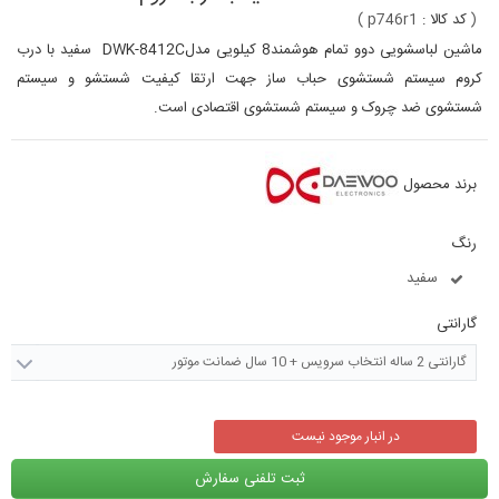
(
کد کالا :
p746r1
)
ماشین لباسشویی دوو تمام هوشمند8 کیلویی مدلDWK-8412C سفید با درب
کروم سیستم شستشوی حباب ساز جهت ارتقا کیفیت شستشو و سیستم
شستشوی ضد چروک و سیستم شستشوی اقتصادی است.
برند محصول
رنگ
سفید
گارانتی
گارانتی 2 ساله انتخاب سرویس + 10 سال ضمانت موتور
در انبار موجود نیست
ثبت تلفنی سفارش