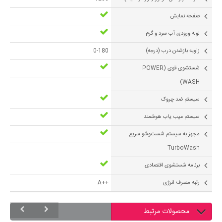
صفحه نمایش
لوله ورودی آب سرد و گرم
زاویه بازشدن درب (درجه)
0-180
شستشوی قوی (POWER
WASH)
سیستم ضد چروک
سیستم عیب یاب هوشمند
مجهز به سیستم شست‌وشو سریع
TurboWash
برنامه شستشوی اقتصادی
رتبه مصرف انرژی
++A
محصولات مرتبط