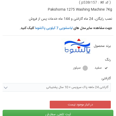
(
کد کالا :
p538r157
)
Pakshoma 1275 Washing Machine 7Kg
نصب رایگان، 24 ماه گارانتی و 144 ماه خدمات پس از فروش
جهت مشاهده سایر مدل های
لباسشویی 7 کیلویی پاکشوما
کلیک کنید.
برند محصول
رنگ
سفید
سیلور
گارانتی
گارانتی 24 ماهه پاک سرویس + 10 سال پشتیبانی
در انبار موجود نیست
ثبت تلفنی سفارش