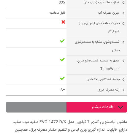
اندازه دهانه درب (میلی متر)
335
میزان مصرف آب
قابل محاسبه
قابلیت اضافه کردن لباس پس از
شروع کار
شست‌وشوی مشابه با شست‌وشوی
دستی
مجهز به سیستم شست‌وشو سریع
TurboWash
برنامه شستشوی اقتصادی
رتبه مصرف انرژی
+A
اطلاعات بیشتر
ماشین لباسشویی کندی 7 کیلویی مدل EVO 1472 D/K سفید درب سفید
دارای قابلیت اندازه گیری وزن لباس و تنظیم مقدار مصرف برق، همچنین