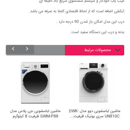
عیب یاب خودکار و سیستم شستشوی سریع 30 دقیقه ای
آبکشی اضافه است که از لحاظ اقتصادی کاملا به صرفه می باشد.
درب این مدل امکان باز شدن 90 درجه دارد .
بدنه و درب این دستگاه سفید است.
محصولات مرتبط
ماشین لباسشویی دوو مدل DWK-
ماشین لباسشویی دوو مدل DWK-
ماشین لباسشویی جی
UN810C سری یونیک ظرفیت...
GWM-P88 ظرفیت 8 کیلوگرم