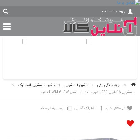
ورود به حساب
>
لوازم خانگی برقی
>
ماشین لباسشویی
>
ماشین لباسشویی اتوماتیک
>
لباسشویی 6 کیلویی 1000 دور حایر Haier مدل HWM-610W سفید
دوستش دارم
اشتراک گذاری
ارسال به دوست