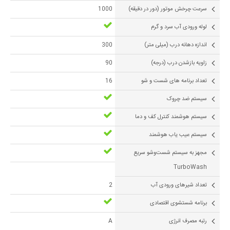
سرعت چرخش موتور (دور در دقیقه)
1000
لوله ورودی آب سرد و گرم
اندازه دهانه درب (میلی متر)
300
زاویه بازشدن درب (درجه)
90
تعداد برنامه های شست و شو
16
سیستم ضد چروک
سیستم هوشمند کنترل کف و دما
سیستم عیب یاب هوشمند
مجهز به سیستم شست‌وشو سریع
TurboWash
تعداد شیرهای ورودی آب
2
برنامه شستشوی اقتصادی
رتبه مصرف انرژی
A