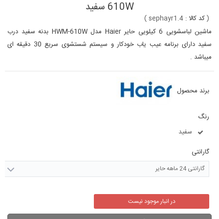
610W سفید
(
کد کالا :
sephayr1.4
)
ماشین لباسشویی 6 کیلویی حایر Haier مدل HWM-610W بدنه سفید درب
سفید دارای برنامه عیب یاب خودکار و سیستم شستشوی سریع 30 دقیقه ای
میباشد .
برند محصول
رنگ
سفید
گارانتی
گارانتی 24 ماهه حایر
در انبار موجود نیست