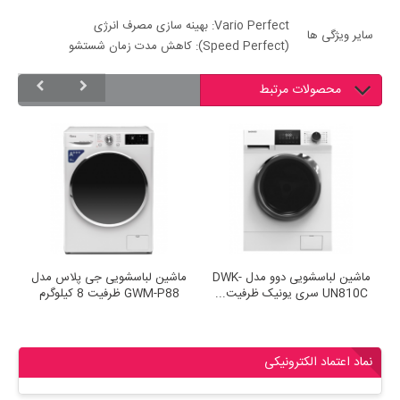
Vario Perfect: بهینه سازی مصرف انرژی
سایر ویژگی ها
(Speed Perfect): کاهش مدت زمان شستشو
محصولات مرتبط
ماشین لباسشویی دوو مدل DWK-
ماشین لباسشویی دوو مدل DWK-
ماشین لباسش
فیت 8...
UN810C سری یونیک ظرفیت...
GWM-P88 ظرفیت 8 کیلوگرم
نماد اعتماد الکترونیکی