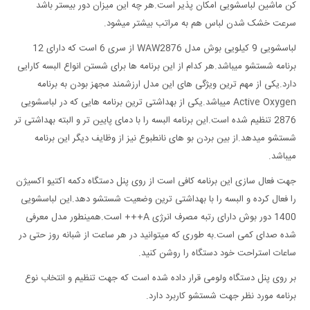
کن ماشین لباسشویی امکان پذیر است.هر چه این میزان دور بیستر باشد
سرعت خشک شدن لباس هم به مراتب بیشتر میشود.
لباسشویی 9 کیلویی بوش مدل WAW2876 از سری 6 است که دارای 12
برنامه شستشو میباشد.هر کدام از این برنامه ها برای شستن انواع البسه کارایی
دارد.یکی از مهم ترین ویژگی های این مدل ارزشمند مجهز بودن به برنامه
Active Oxygen میباشد.یکی از بهداشتی ترین برنامه هایی که در لباسشویی
2876 تنظیم شده است.این برنامه البسه را با دمای پایین تر و البته بهداشتی تر
شستشو میدهد.از بین بردن بو های نانطبوع نیز از وظایف دیگر این برنامه
میباشد.
جهت فعال سازی این برنامه کافی است از روی پنل دستگاه دکمه اکتیو اکسیژن
را فعال کرده و البسه را با بهداشتی ترین وضعیت شستشو دهد.این لباسشویی
1400 دور بوش دارای رتبه مصرف انرژی A+++ است.همینطور مدل معرفی
شده صدای کمی است.به طوری که میتوانید در هر ساعت از شبانه روز حتی در
ساعات استراحت خود دستگاه را روشن کنید.
بر روی پنل دستگاه ولومی قرار داده شده است که جهت تنظیم و انتخاب نوع
برنامه مورد نظر جهت شستشو کاربرد دارد.