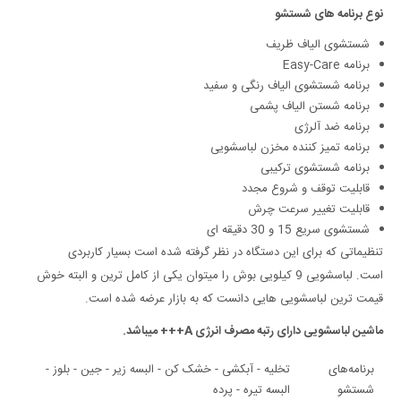
نوع برنامه های شستشو
شستشوی الیاف ظریف
برنامه Easy-Care
برنامه شستشوی الیاف رنگی و سفید
برنامه شستن الیاف پشمی
برنامه ضد آلرژی
برنامه تمیز کننده مخزن لباسشویی
برنامه شستشوی ترکیبی
قابلیت توقف و شروع مجدد
قابلیت تغییر سرعت چرش
شستشوی سریع 15 و 30 دقیقه ای
تنظیماتی که برای این دستگاه در نظر گرفته شده است بسیار کاربردی
است. لباسشویی 9 کیلویی بوش را میتوان یکی از کامل ترین و البته خوش
قیمت ترین لباسشویی هایی دانست که به بازار عرضه شده است.
ماشین لباسشویی دارای رتبه مصرف انرژی A+++ میباشد.
برنامه‌های
تخلیه - آبکشی - خشک کن - البسه زیر - جین - بلوز -
شستشو
البسه تیره - پرده