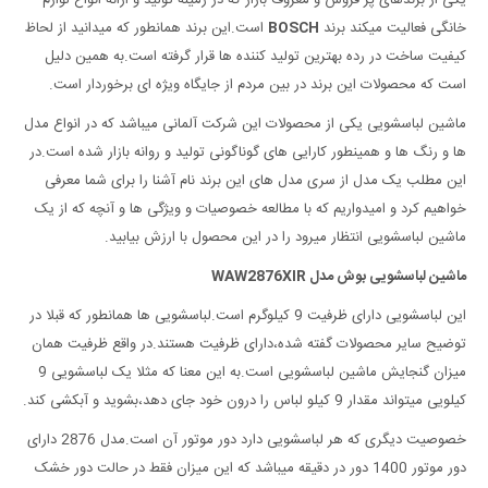
یکی از برندهای پر فروش و معروف بازار که در زمینه تولید و ارائه انواع لوازم
خانگی فعالیت میکند برند
BOSCH
است.این برند همانطور که میدانید از لحاظ
کیفیت ساخت در رده بهترین تولید کننده ها قرار گرفته است.به همین دلیل
است که محصولات این برند در بین مردم از جایگاه ویژه ای برخوردار است.
ماشین لباسشویی یکی از محصولات این شرکت آلمانی میباشد که در انواع مدل
ها و رنگ ها و همینطور کارایی های گوناگونی تولید و روانه بازار شده است.در
این مطلب یک مدل از سری مدل های این برند نام آشنا را برای شما معرفی
خواهیم کرد و امیدواریم که با مطالعه خصوصیات و ویژگی ها و آنچه که از یک
ماشین لباسشویی انتظار میرود را در این محصول با ارزش بیابید.
ماشین لباسشویی بوش مدل WAW2876XIR
این لباسشویی دارای ظرفیت 9 کیلوگرم است.لباسشویی ها همانطور که قبلا در
توضیح سایر محصولات گفته شده،دارای ظرفیت هستند.در واقع ظرفیت همان
میزان گنجایش ماشین لباسشویی است.به این معنا که مثلا یک لباسشویی 9
کیلویی میتواند مقدار 9 کیلو لباس را درون خود جای دهد،بشوید و آبکشی کند.
خصوصیت دیگری که هر لباسشویی دارد دور موتور آن است.مدل 2876 دارای
دور موتور 1400 دور در دقیقه میباشد که این میزان فقط در حالت دور خشک