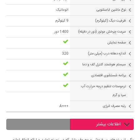
نوع ماشین لباسشویی
اتوماتیک
ظرفیت دیگ (کیلوگرم)
9 کیلوگرم
سرعت چرخش موتور (دور در دقیقه)
1400 دور
صفحه نمایش
اندازه دهانه درب (میلی متر)
320
سیستم هوشمند کنترل کف و دما
برنامه شستشوی اقتصادی
ترموستات تنظیم درجه حرارت آب
سرد و گرم
رتبه مصرف انرژی
+++A
اطلاعات بیشتر