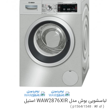
لباسشویی بوش مدل WAW2876XIR استیل
(
کد کالا :
p1564r1548
)