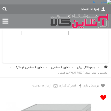
ورود به حساب
>
لوازم خانگی برقی
>
ماشین لباسشویی
>
ماشین لباسشویی اتوماتیک
>
لباسشویی بوش مدل WAW2876XIR استیل
دوستش دارم
اشتراک گذاری
ارسال به دوست