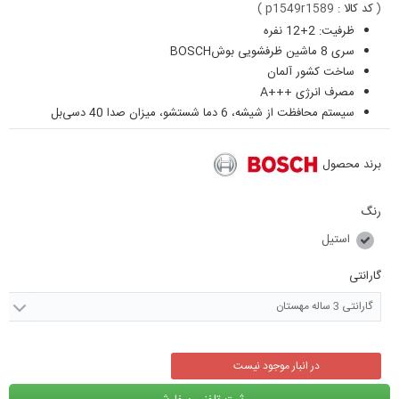
(
کد کالا :
p1549r1589
)
ظرفیت: 2+12 نفره
سری 8 ماشین ظرفشویی بوشBOSCH
ساخت کشور آلمان
مصرف انرژی +++A
سیستم محافظت از شیشه، 6 دما شستشو، میزان صدا 40 دسی‌بل
برند محصول
رنگ
استیل
گارانتی
گارانتی 3 ساله مهستان
در انبار موجود نیست