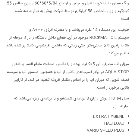
رنگ سیلور به ابعادی با طول و عرض و ارتفاع 5/84*60*60 و وزن خالص 55
کیلوگرم و وزن ناخالص 58 کیلو‌گرم توسط شرکت بوش به بازار عرضه شده
است.
ظرفیت این دستگاه 14 نفره می‌باشد و با مصرف انرژی +++‌A و
سیستم ‌ROCKMATIC L موجود در آن، فضای داخل دستگاه را در 3 مرحله از
بالا به پایین تا 5 سانتی‌متر، حتی زمانی که ماشین ظرفشویی کاملا پر شده باشد
تنظیم می‌کند.
میزان آب مصرفی آن 9/5 لیتر بوده و با داشتن ضمانت مادام العمر برنامه‌ی
AQUA STOP در برابر آسیب‌های ناشی از آب و همچنین سنسور آب و سیستم
نصف شویی که میزان آب را بر اساس مقدار ظروف تنظیم می‌کند، از کارایی
بالایی برخوردار است.
مدل TI01M بوش دارای 8 برنامه‌ی شستشو و 5 برنامه‌ی ویژه می‌باشد که
عبارتند از :
EXTRA HYGIENE
HALFLOAD
VARIO SPEED PLUS