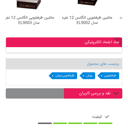
ماشین ظرفشویی 13 نفره زیرووات
ماشین ظرفشویی الگانس 12 نفره
مدل ZDPN1L390W سفید
مدل EL9002
نماد اعتماد الکترونیکی
برچسب های محصول
ظرفشویی
بوش
ظرفشویی بوش
نقد و بررسی کاربران
کیفیت