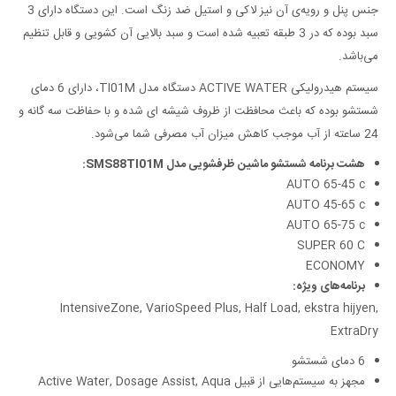
جنس پنل و رویه‌ی آن نیز لاکی و استیل ضد زنگ است. این دستگاه دارای 3
سبد بوده که در 3 طبقه تعبیه شده است و سبد بالایی آن کشویی و قابل تنظیم
می‌باشد.
سیستم هیدرولیکی ACTIVE WATER دستگاه مدل TI01M، دارای 6 دمای
شستشو بوده که باعث محافظت از ظروف شیشه ای شده و با حفاظت سه گانه و
24 ساعته از آب موجب کاهش میزان آب مصرفی شما می‌شود.
هشت برنامه شستشو ماشین ظرفشویی مدل SMS88TI01M:
AUTO 65-45 c
AUTO 45-65 c
AUTO 65-75 c
SUPER 60 C
ECONOMY
برنامه‌های ویژه:
IntensiveZone, VarioSpeed Plus, Half Load, ekstra hijyen,
ExtraDry
6 دمای شستشو
مجهز به سیستم‌هایی از قبیل Active Water, Dosage Assist, Aqua