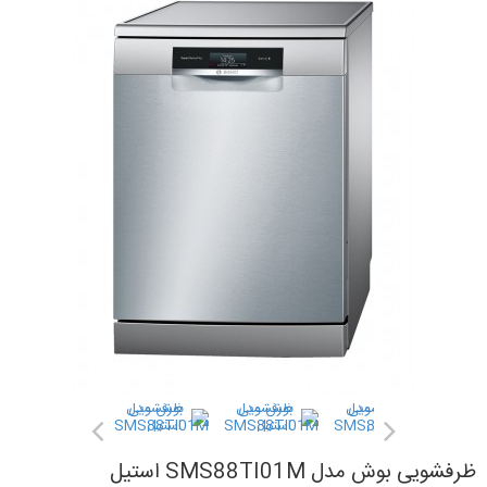
ظرفشویی بوش مدل SMS88TI01M استیل