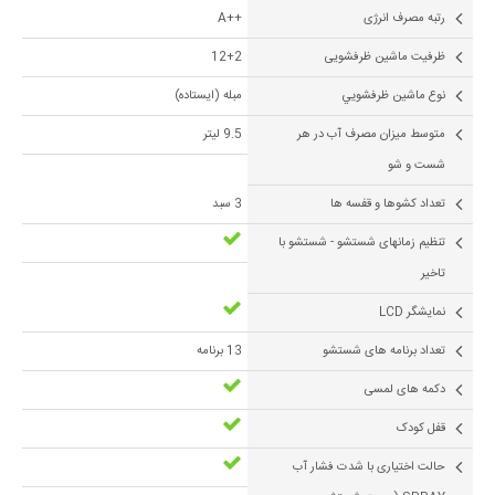
رتبه مصرف انرژی
++A
ظرفيت ماشین ظرفشویی
12+2
نوع ماشين ظرفشويي
مبله (ایستاده)
متوسط ميزان مصرف آب در هر
9.5 لیتر
شست و شو
تعداد کشوها و قفسه ها
3 سبد
تنظیم زمانهای شستشو - شستشو با
تاخیر
نمایشگر LCD
تعداد برنامه های شستشو
13 برنامه
دکمه های لمسی
قفل کودک
حالت اختیاری با شدت فشار آب