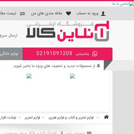
ورود به حساب
علاقه مندی های من
لیست مقای
ارسال سریع
02191091208
لوازم خانگی
پشتیبانی
جای دستمال و جا مسواکی و جای 
از محصولات جدید و تخفیف های ویژه ما باخبر شوید.
بی واسطه و مطمئن خرید کنید.
کالای با کیفیت را با قیمت خوب بخرید.
برای اطلاع از زمان تحویل سفارشات ، از حساب کاربری خود و
>
لوازم تحریر و کتاب و لوازم هنری
>
لوازم تحریر
>
نوشت افزار
دوستش دارم
اشتراک گذاری
ارسال به دوست