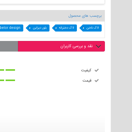
برچسب های محصول
لاک ناخن
لاک دخترانه
بلور دیزاین
belor design
نقد و بررسی کاربران
کیفیت
قیمت