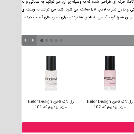
کاملاٌ حرفه ای طراحی شده که به وسیله ی آن می توانید به سادگی و به
شکل یک دست ناخن های دست و پا را لاک بزنید و بیارایید. غلظت لاک ژلی بلور به اندازه ای است که برس بر روی ناخن ها جای نمی اندازد و لاک به راحتی و بدون نیاز به لامپ UV خشک می شود. شما می توانید به وسیله ی
زاین هیچ گونه آسیبی به ناخن ها نزده و برای ناخن های آسیب دیده و
ژل لاک ناخن Belor Design
ژل لاک ناخن Belor Design
سری پودیوم کد 102
سری پودیوم کد 101