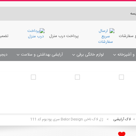
سه
 سفارشات
پرداخت درب منزل
تضمین
 و آشپزخانه
لوازم خانگی برقی
آرایشی بهداشتی و سلامت
دیجی
مبل شوی و فرش شوی و سرامیک شوی
صابون و جای حوله
 تاریخچه سفارشات بر روی نام سفارش کلیک کنید
>
لاک آرایشی
>
ژل لاک ناخن Belor Design سری پودیوم کد 111