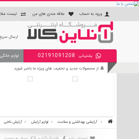
ورود به حساب
علاقه مندی های من
لیست مقای
ارسال سریع
02191091208
لوازم خانگی
پشتیبانی
جای دستمال و جا مسواکی و جای 
از محصولات جدید و تخفیف های ویژه ما باخبر شوید.
بی واسطه و مطمئن خرید کنید.
کالای با کیفیت را با قیمت خوب بخرید.
برای اطلاع از زمان تحویل سفارشات ، از حساب کاربری خود و
>
آرایشی بهداشتی و سلامت
>
لوازم آرایش
>
آرایش ناخن
دوستش دارم
اشتراک گذاری
ارسال به دوست