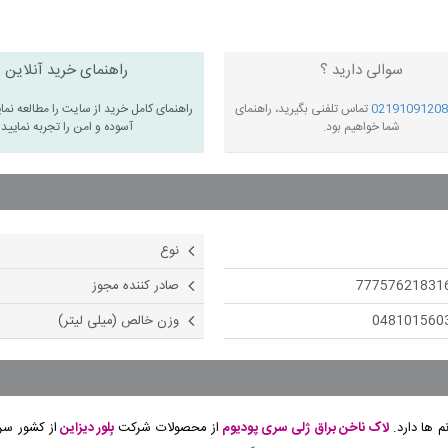
سوالی دارید ؟
راهنمای خرید آنلاین
02191091208
تماس تلفنی بگیرید، راهنمای
راهنمای کامل خرید از سایت را مطالعه نما
شما خواهیم بود.
آسوده و امن را تجربه نمایید
نوع
77757621831
صادر کننده مجوز
048101560
وزن خالص (میلی لیتر)
م ها دارد.
لاک ناخن براق
ژلی
سری پودیوم
از محصولات شرکت
بِلور دیزاین
از کشور سر