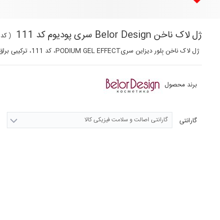
ژل لاک ناخن Belor Design سری پودیوم کد 111
(
کد ک
ژل لاک ناخن بِلور دیزاین سریPODIUM GEL EFFECT، کد 111، ترکیبی براق از ژل و لاک، محصول کشور بلاروس
برند محصول
گارانتی اصالت و سلامت فیزیکی کالا
گارانتی