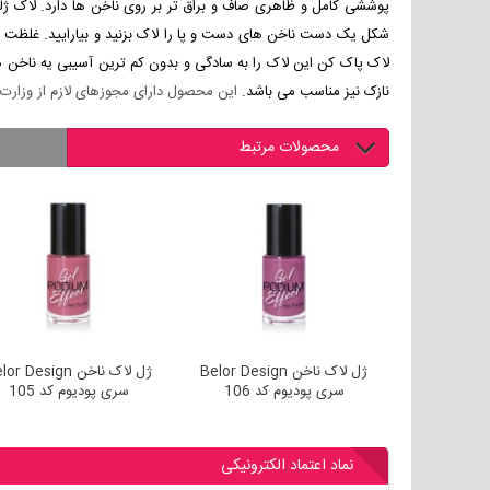
پوششی کامل و ظاهری صاف و براق تر بر روی ناخن ها دارد. لاک ژلی
لاک پاک کن این لاک را به سادگی و بدون کم ترین آسیبی یه ناخن ها
نازک نیز مناسب می باشد.
این محصول دارای مجوزهای لازم از وزارت 
محصولات مرتبط
اک ناخن Belor Design
ژل لاک ناخن Belor Design
ژل لاک ناخن r Design
 107
سری پودیوم کد 106
سری پودیوم کد 105
نماد اعتماد الکترونیکی