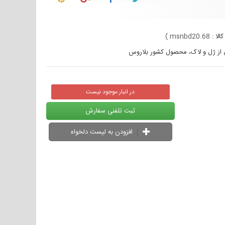
الا :
msnbd20.68
)
در انبار موجود نیست
ثبت تلفنی سفارش
افزودن به لیست دلخواه