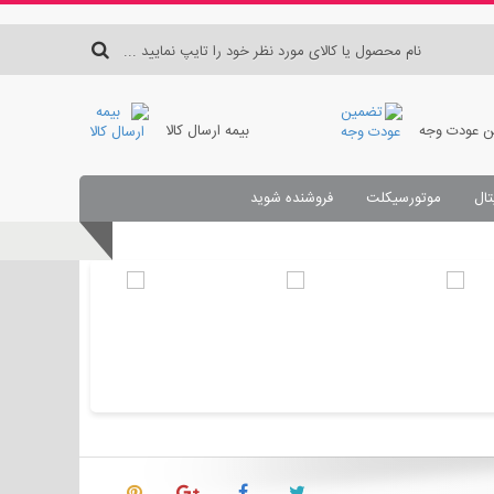
 عودت وجه
بیمه ارسال کالا
تال
موتورسیکلت
فروشنده شوید