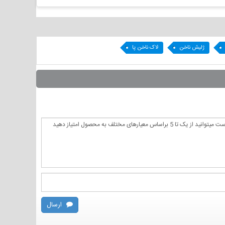
ژلیش ناخن
لاک ناخن پا
ارسال