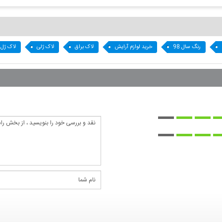
رنگ سال 98
خرید لوازم آرایش
لاک براق
لاک ژلی
لاک ژل