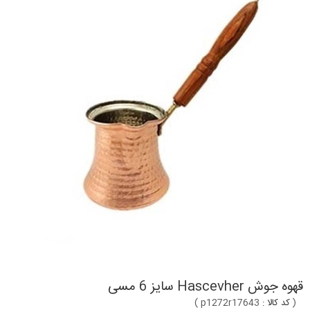
قهوه جوش Hascevher سایز 6 مسی
(
کد کالا :
p1272r17643
)