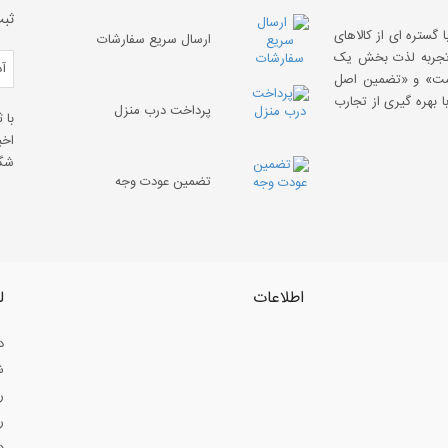
ثبت
 گستره ای از کالاهای
ارسال سریع سفارشات
 «تجربه لذت بخش یک
قیمت» و «تضمین اصل
 بهره گیری از تجارب
پرداخت درب منزل
با 
اخب
شگف
تضمین عودت وجه
اطلاعات
ل
د
ش
ر
ر
د