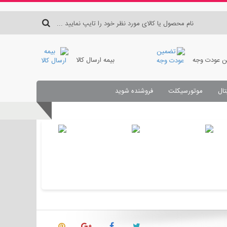
 عودت وجه
بیمه ارسال کالا
تال
موتورسیکلت
فروشنده شوید