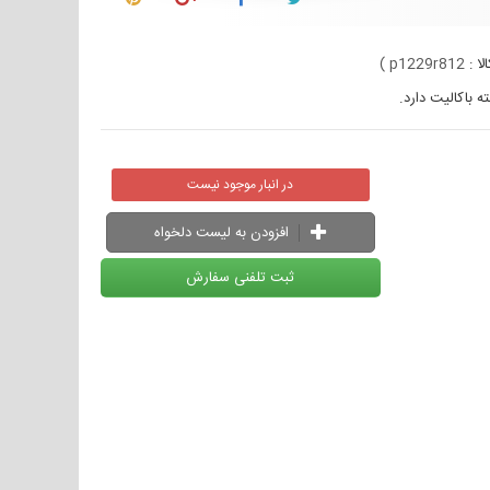
لا :
p1229r812
)
در انبار موجود نیست
افزودن به لیست دلخواه
ثبت تلفنی سفارش