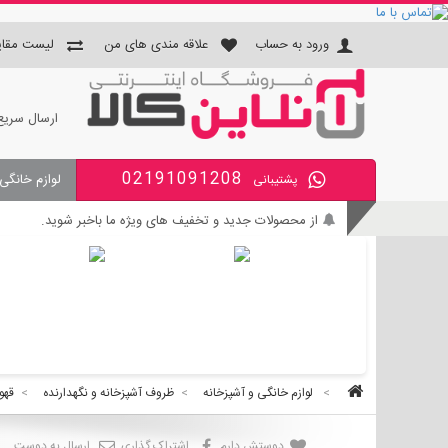
ورود به حساب
علاقه مندی های من
لیست مقای
ارسال سریع
02191091208
لوازم خانگی
پشتیبانی
جای دستمال و جا مسواکی و جای 
از محصولات جدید و تخفیف های ویژه ما باخبر شوید.
بی واسطه و مطمئن خرید کنید.
کالای با کیفیت را با قیمت خوب بخرید.
برای اطلاع از زمان تحویل سفارشات ، از حساب کاربری خود و
>
لوازم خانگی و آشپزخانه
>
ظروف آشپزخانه و نگهدارنده
>
قهو
دوستش دارم
اشتراک گذاری
ارسال به دوست