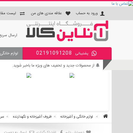
ورود به حساب
علاقه مندی های من
لیست مقای
ارسال سریع
02191091208
لوازم خانگی
پشتیبانی
جای دستمال و جا مسواکی و جای 
از محصولات جدید و تخفیف های ویژه ما باخبر شوید.
بی واسطه و مطمئن خرید کنید.
کالای با کیفیت را با قیمت خوب بخرید.
برای اطلاع از زمان تحویل سفارشات ، از حساب کاربری خود و
>
لوازم خانگی و آشپزخانه
>
ظروف آشپزخانه و نگهدارنده
>
سرو
دوستش دارم
اشتراک گذاری
ارسال به دوست