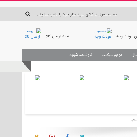
 عودت وجه
بیمه ارسال کالا
تال
موتورسیکلت
فروشنده شوید