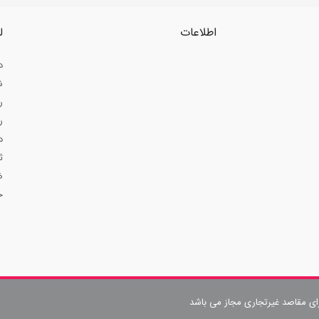
اطلاعات
ل
د
ش
ر
ر
د
ث
ض
ح
رای مقاصد غیرتجاری مجاز می باشد