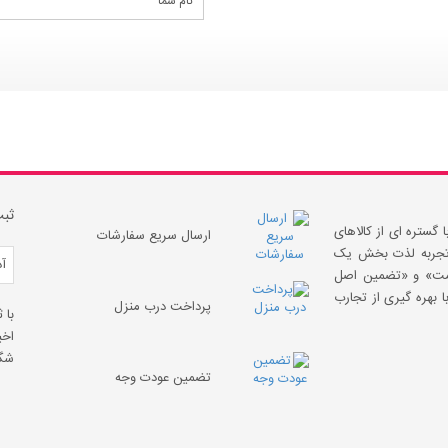
ثبت
 گستره ای از کالاهای
ارسال سریع سفارشات
 «تجربه لذت بخش یک
قیمت» و «تضمین اصل
 بهره گیری از تجارب
پرداخت درب منزل
با 
اخب
شگف
تضمین عودت وجه