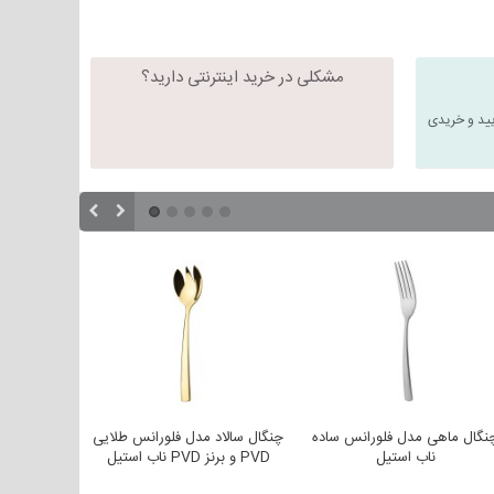
مشکلی در خرید اینترنتی دارید؟
یید و خریدی
نگال ماهی مدل فلورانس ساده
چنگال سالاد مدل فلورانس طلایی
چنگال سالا
ناب استیل
PVD و برنز PVD ناب استیل
ن