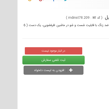
(
کد کالا :
mdinst78.209
)
قاشق چای خوری ناب استیل مدل پالرمو، استیل دور طلایی، تهیه شده از فولاد ضد زنگ با قابلیت شست و شو در ماشین ظرفشویی، یک دست ( 6
در انبار موجود نیست
ثبت تلفنی سفارش
افزودن به لیست دلخواه