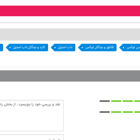
س لوکس
قاشق و چنگال لوکس
ناب استیل
کارد و چنگال ناب استیل