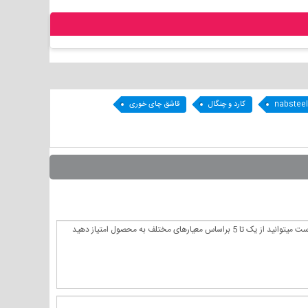
nabsteel
کارد و چنگال
قاشق چای خوری