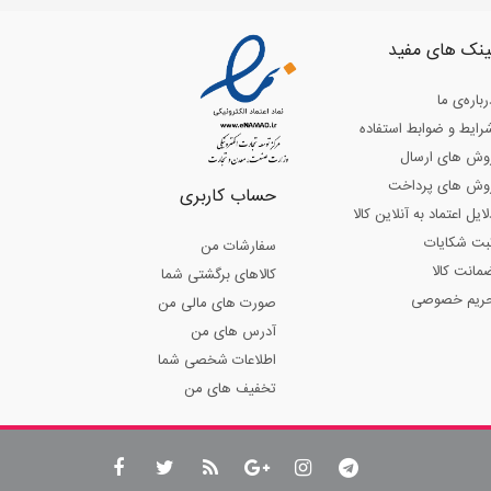
ینک های مفید
رباره‌ی ما
رایط و ضوابط استفاده
وش های ارسال
وش های پرداخت
حساب کاربری
لایل اعتماد به آنلاین کالا
بت شکایات
سفارشات من
مانت کالا
کالاهای برگشتی شما
ریم خصوصی
صورت های مالی من
آدرس های من
اطلاعات شخصی شما
تخفیف های من