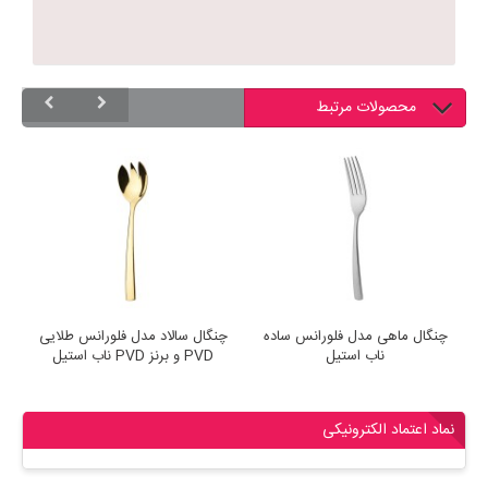
محصولات مرتبط
چنگال ماهی مدل فلورانس ساده
چنگال سالاد مدل فلورانس طلایی
چ
ناب استیل
PVD و برنز PVD ناب استیل
نماد اعتماد الکترونیکی