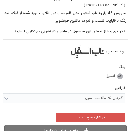
(
کد کالا :
mdinst78.86
)
سرویس 46 پارچه ناب استیل مدل فلورانس، دور طلایی، تهیه شده از فولاد ضد
زنگ با قابلیت شست و شو در ماشین ظرفشویی
تذکر: ترجیحاً از شستن این محصول در ماشین ظرفشویی خودداری فرمایید.
برند محصول
رنگ
استیل
گارانتی
گارانتی ۲۵ ساله ناب استیل
در انبار موجود نیست
افزودن به لیست دلخواه