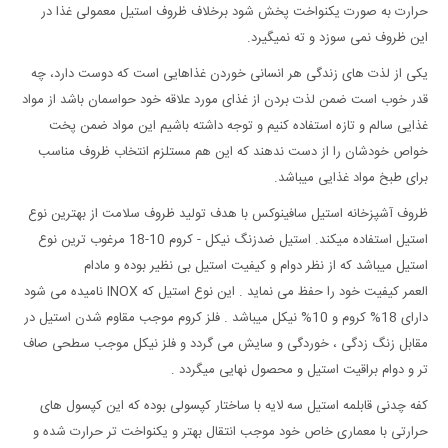
حرارت به صورت یکنواخت پخش شود برخلاف ظروف استیل معمولی غذا در
این ظروف نمی سوزد و ته نمیگیرد.
یکی از لذت های زندگی هر انسانی خوردن غذاهایی است که دوست دارد، چه
قدر خوب است ضمن لذت بردن از غذای مورد علاقه خود حواسمان باشد از مواد
غذایی سالم و تازه استفاده کنیم و توجه داشته باشیم این مواد ضمن پخت
خواص خودشان را از دست ندهند که این هم مستلزم انتخاب ظروف مناسب
برای طبخ مواد غذایی میباشد.
ظروف آشپزخانه استیل سافینوکس با هدف تولید ظروف سلامت از بهترین نوع
استیل استفاده میکند. استیل ضدزنگ نیکل - کروم 10-18 مرغوب ترین نوع
استیل میباشد که از نظر دوام و کیفیت استیل بی نظیر بوده و مادام
العمر کیفیت خود را حفظ می نماید . این نوع استیل که INOX نامیده می شود
دارای 18% کروم و 10% نیکل میباشد . فلز کروم موجب مقاوم شدن استیل در
مقابل زنگ زدگی ، خوردگی و سایش می گردد و فلز نیکل موجب سطحی صاف
تر و دوام براقیت استیل و محصول نهایی میگردد .
کفه چدنی قابلمه استیل سه لایه با ساختار کپسولی بوده که این کپسول های
حرارتی با معماری خاص خود موجب انتقال بهتر و یکنواخت تر حرارت شده و