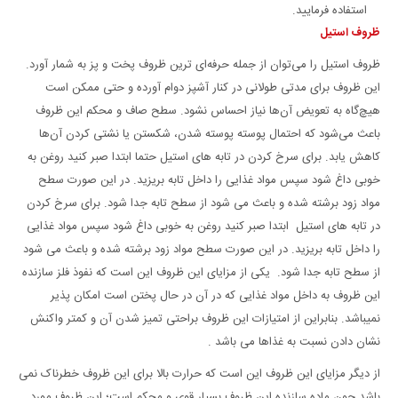
استفاده فرمایید.
ظروف استیل
ظروف استیل را می‌توان از جمله حرفه‌ای ترین ظروف پخت و پز به شمار آورد.
این ظروف برای مدتی طولانی در کنار آشپز دوام آورده و حتی ممکن است
هیچ‌گاه به تعویض آن‌ها نیاز احساس نشود. سطح صاف و محکم این ظروف
باعث می‌شود که احتمال پوسته پوسته شدن، شکستن یا نشتی کردن آن‌ها
کاهش یابد. برای سرخ کردن در تابه های استیل حتما ابتدا صبر کنید روغن به
خوبی داغ شود سپس مواد غذایی را داخل تابه بریزید. در این صورت سطح
مواد زود برشته شده و باعث می شود از سطح تابه جدا شود. برای سرخ کردن
در تابه های استیل ابتدا صبر کنید روغن به خوبی داغ شود سپس مواد غذایی
را داخل تابه بریزید. در این صورت سطح مواد زود برشته شده و باعث می شود
از سطح تابه جدا شود. یکی از مزایای این ظروف این است که نفوذ فلز سازنده
این ظروف به داخل مواد غذایی که در آن در حال پختن است امکان پذیر
نمیباشد. بنابراین از امتیازات این ظروف براحتی تمیز شدن آن و کمتر واکنش
نشان دادن نسبت به غذاها می باشد .
از دیگر مزایای این ظروف این است که حرارت بالا برای این ظروف خطرناک نمی
باشد چون ماده سازنده این ظروف بسیار قوی و محکم است؛ این ظروف مورد