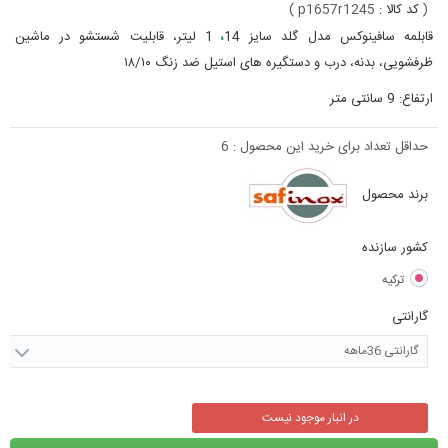
(
کد کالا :
p1657r1245
)
قابلمه سافینوکس مدل گلد سایز 14
،
1 لیتر، قابلیت شستشو در ماشین
ظرفشویی، بدنه، درب و دستگیره های استیل ضد زنگ ۱۸/۱۰
ارتفاع: 9 سانتی متر
حداقل تعداد برای خرید این محصول :
6
برند محصول
کشور سازنده
ترکیه
گارانتی
گارانتی 36ماهه
در انبار موجود نیست