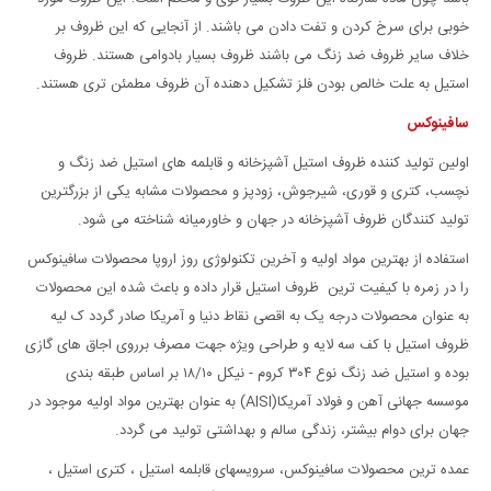
خوبی برای سرخ کردن و تفت دادن می باشند. از آنجایی که این ظروف بر
خلاف سایر ظروف ضد زنگ می باشند ظروف بسیار بادوامی هستند. ظروف
استیل به علت خالص بودن فلز تشکیل دهنده آن ظروف مطمئن تری هستند.
سافینوکس
اولین تولید کننده ظروف استیل آشپزخانه و قابلمه های استیل ضد زنگ و
نچسب، کتری و قوری، شیرجوش، زودپز و محصولات مشابه یکی از بزرگترین
تولید کنندگان ظروف آشپزخانه در جهان و خاورمیانه شناخته می شود.
استفاده از بهترین مواد اولیه و آخرین تکنولوژی روز اروپا محصولات سافینوکس
را در زمره با کیفیت ترین ظروف استیل قرار داده و باعث شده این محصولات
به عنوان محصولات درجه یک به اقصی نقاط دنیا و آمریکا صادر گردد ک لیه
ظروف استیل با کف سه لایه و طراحی ویژه جهت مصرف برروی اجاق های گازی
بوده و استیل ضد زنگ نوع ۳۰۴ کروم - نیکل ۱۸/۱۰ بر اساس طبقه بندی
موسسه جهانی آهن و فولاد آمریکا(AISI) به عنوان بهترین مواد اولیه موجود در
جهان برای دوام بیشتر، زندگی سالم و بهداشتی تولید می گردد.
عمده ترین محصولات سافینوکس، سرویسهای قابلمه استیل ، کتری استیل ،