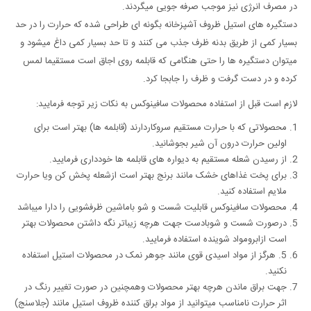
در مصرف انرژی نیز موجب صرفه جویی میگردند.
دستگیره های استیل ظروف آشپزخانه بگونه ای طراحی شده که حرارت را در حد
بسیار کمی از طریق بدنه ظرف جذب می کنند و تا حد بسیار کمی داغ میشود و
میتوان دستگیره ها را حتی هنگامی که قابلمه روی اجاق است مستقیما لمس
کرده و در دست گرفت و ظرف را جابجا کرد.
لازم است قبل از استفاده محصولات سافینوکس به نکات زیر توجه فرمایید:
محصولاتی که با حرارت مستقیم سروکاردارند (قابلمه ها) بهتر است برای
اولین حرارت درون آن شیر بجوشانید.
از رسیدن شعله مستقیم به دیواره های قابلمه ها خودداری فرمایید.
برای پخت غذاهای خشک مانند برنج بهتر است ازشعله پخش کن ویا حرارت
ملایم استفاده کنید.
محصولات سافینوکس قابلیت شست و شو باماشین ظرفشویی را دارا میباشد
درصورت شست و شوبادست جهت هرچه زیباتر نگه داشتن محصولات بهتر
است ازابرومواد شوینده استفاده فرمایید.
5. هرگز از مواد اسیدی قوی مانند جوهر نمک در محصولات استیل استفاده
نکنید.
جهت براق ماندن هرچه بهتر محصولات وهمچنین در صورت تغییر رنگ در
اثر حرارت نامناسب میتوانید از مواد براق کننده ظروف استیل مانند (جلاسنج)