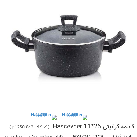
قابلمه گرانیتی 26*11 Hascevher
(
کد کالا :
p1250r842
)
قابلمه گرانیتی 26*11 Hascevher دارای هسته‌ی مرکزی آلومینیوم به