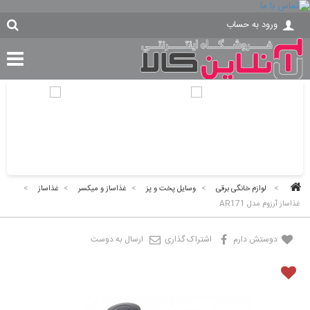
ورود به حساب
>
لوازم خانگی برقی
>
وسایل پخت و پز
>
غذاساز و میکسر
>
غذاساز
>
غذاساز آرزوم مدل AR171
دوستش دارم
اشتراک گذاری
ارسال به دوست