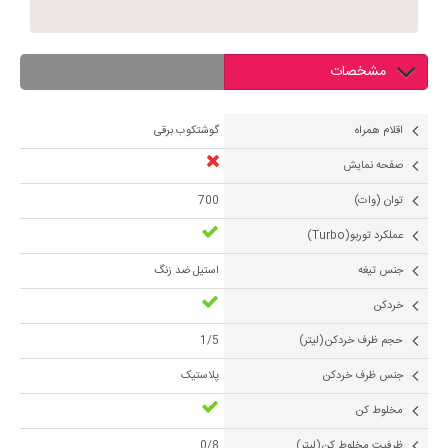
مشخصات
اقلام همراه
گوشتکوب برقی
صفحه نمایش
توان (وات)
700
عملکرد توربو(Turbo)
جنس تیغه
استیل ضد زنگ
خردکن
حجم ظرف خردکن(لیتر)
1/5
جنس ظرف خردکن
پلاستیک
مخلوط کن
ظرفیت مخلوط کن(لیتر)
0/8