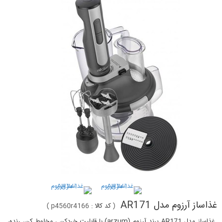
غذاساز آرزوم مدل AR171
(
کد کالا :
p4560r4166
)
غذاساز مدل AR171 برند آرزوم (arzum) با قابلیت خردکن ، مخلوط کن، رنده،