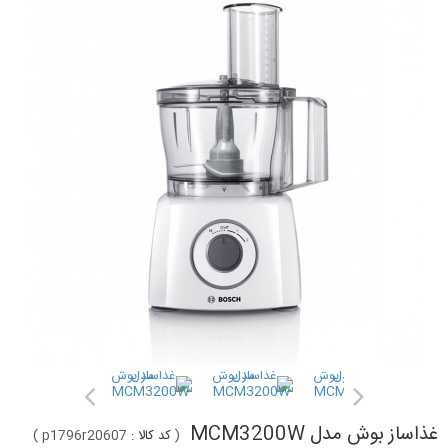
غذاساز بوش مدل MCM3200W
(
کد کالا :
p1796r20607
)