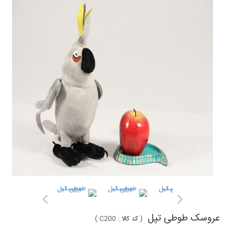
عروسک طوطی تپل
(
کد کالا :
C200
)