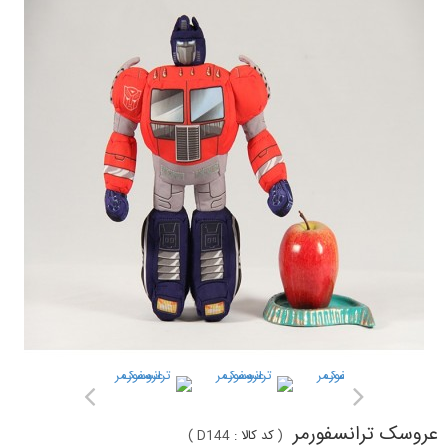
عروسک ترانسفورمر
(
کد کالا :
D144
)